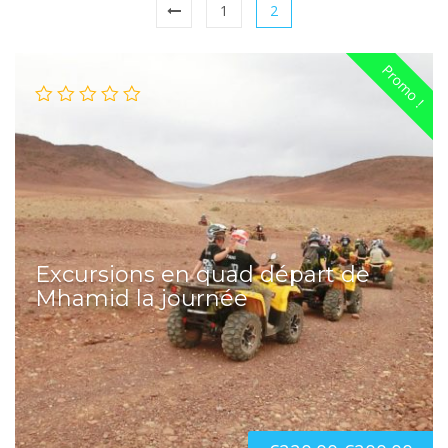
1
2
Promo !
Excursions en quad départ de
Mhamid la journée