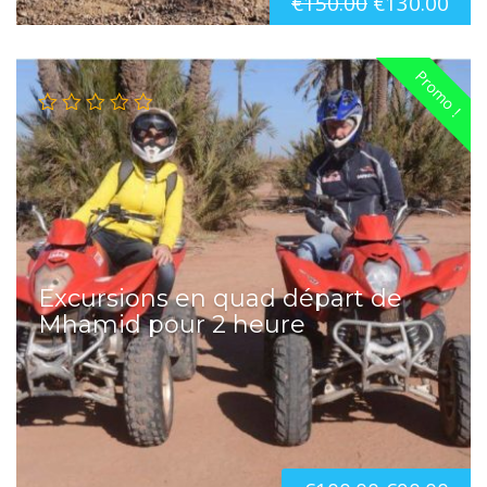
€
150.00
€
130.00
Promo !
Excursions en quad départ de
Mhamid pour 2 heure