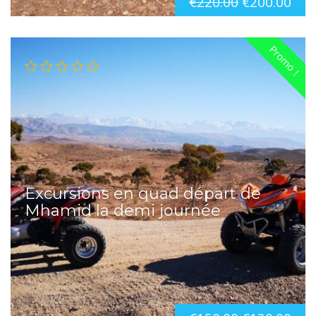
€
220.00
€
200.00
Promo !
Excursions en quad départ de
Mhamid la demi journée