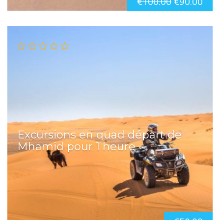
€
100.00
€
90.00
Excursions en quad départ de
Mhamid pour 1 heure