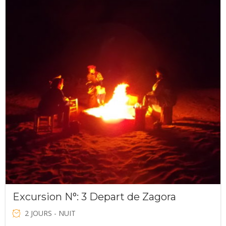
initial
actuel
était :
est :
€220.00.
€200.00.
Excursion N°: 3 Depart de Zagora
2 JOURS - NUIT