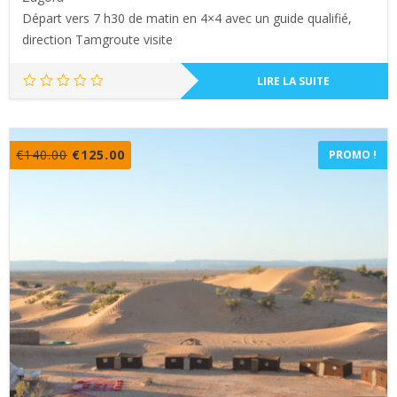
Départ vers 7 h30 de matin en 4×4 avec un guide qualifié,
direction Tamgroute visite
LIRE LA SUITE
Le
Le
€
140.00
€
125.00
PROMO !
prix
prix
initial
actuel
était :
est :
€140.00.
€125.00.