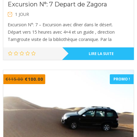
Excursion N°: 7 Depart de Zagora
1 JOUR
Excursion N°: 7 – Excursion avec dîner dans le désert.
Départ vers 15 heures avec 4×4 et un guide , direction
Tamgroute visite de la bibliothèque coranique. Par la
LIRE LA SUITE
Le
Le
€
115.00
€
100.00
PROMO !
prix
prix
initial
actuel
était :
est :
€115.00.
€100.00.