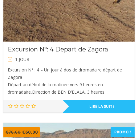
Excursion N°: 4 Depart de Zagora
1 JOUR
Excursion N° : 4 – Un jour à dos de dromadaire départ de
Zagora
Départ au début de la matinée vers 9 heures en
dromadaire,Direction de BEN D’ELALA, 3 heures
LIRE LA SUITE
Le
Le
€
70.00
€
60.00
PROMO !