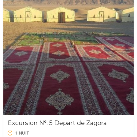
prix
prix
initial
actuel
était :
est :
€70.00.
€60.00.
Excursion N°: 5 Depart de Zagora
1 NUIT