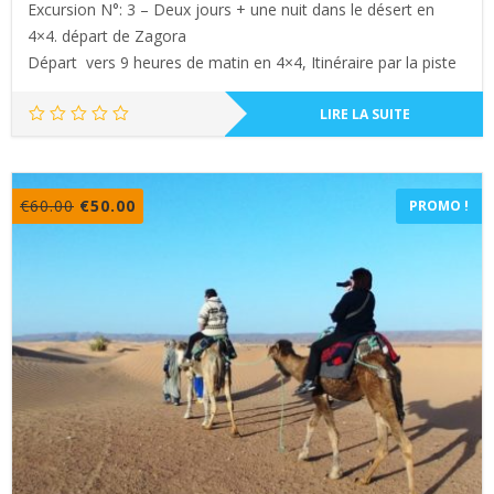
Excursion N°: 3 – Deux jours + une nuit dans le désert en
4×4. départ de Zagora
Départ vers 9 heures de matin en 4×4, Itinéraire par la piste
LIRE LA SUITE
Le
Le
€
60.00
€
50.00
PROMO !
prix
prix
initial
actuel
était :
est :
€60.00.
€50.00.