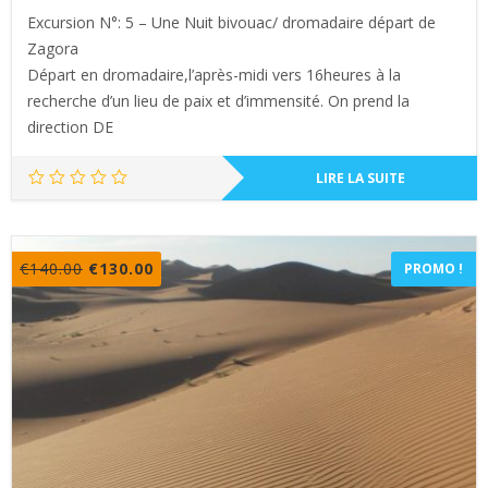
Excursion N°: 5 – Une Nuit bivouac/ dromadaire départ de
Zagora
Départ en dromadaire,l’après-midi vers 16heures à la
recherche d’un lieu de paix et d’immensité. On prend la
direction DE
LIRE LA SUITE
Le
Le
€
140.00
€
130.00
PROMO !
prix
prix
initial
actuel
était :
est :
€140.00.
€130.00.