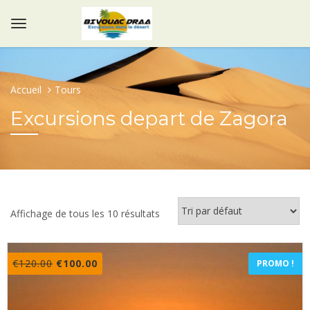
Accueil
Tours
Excursions depart de Zagora
Affichage de tous les 10 résultats
Le
Le
€
120.00
€
100.00
PROMO !
prix
prix
initial
actuel