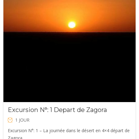
était :
est :
€120.00.
€100.00.
Excursion N°: 1 Depart de Zagora
1 JOUR
Excursion N°: 1 – La journée dans le désert en 4×4 départ de
Zagora