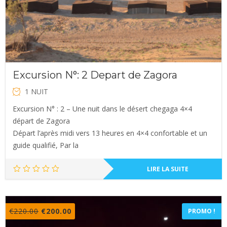
Excursion N°: 2 Depart de Zagora
1 NUIT
Excursion N° : 2 – Une nuit dans le désert chegaga 4×4
départ de Zagora
Départ l’après midi vers 13 heures en 4×4 confortable et un
guide qualifié, Par la
LIRE LA SUITE
Le
Le
€
220.00
€
200.00
PROMO !
prix
prix