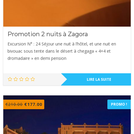
Promotion 2 nuits à Zagora
Excursion N° : 24 Séjour une nuit à l’hôtel, et une nuit en
bivouac sous tente dans le désert à chegaga « 4×4 et
dromadaire » en demi pension
LIRE LA SUITE
Le
Le
€
210.00
€
177.00
PROMO !
prix
prix
initial
actuel
était :
est :
€210.00.
€177.00.