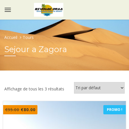
Accueil
Tours
Sejour a Zagora
Affichage de tous les 3 résultats
Le
Le
€
95.00
€
80.00
PROMO !
prix
prix
initial
actuel