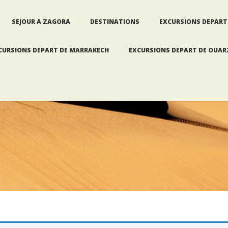
SEJOUR A ZAGORA
DESTINATIONS
EXCURSIONS DEPART
CURSIONS DEPART DE MARRAKECH
EXCURSIONS DEPART DE OUA