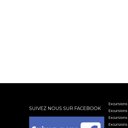
Excursions
SUIVEZ NOUS SUR FACEBOOK
Excursions
Excursions
Excursions