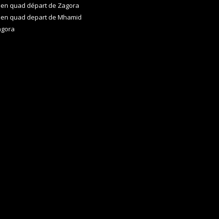
 en quad départ de Zagora
 en quad depart de Mhamid
agora