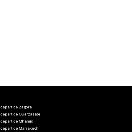
 depart de Zagora
 depart de Ouarzazate
 depart de Mhamid
 depart de Marrakech