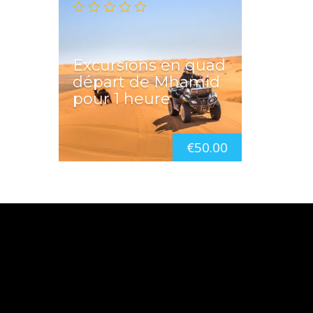
Excursions en quad
départ de Mhamid
pour 1 heure
€
50.00