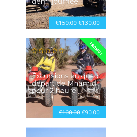
demi journée
€
150.00
€
130.00
PROMO !
Excursions en quad
départ de Mhamid
pour 2 heure
€
100.00
€
90.00