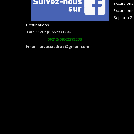
Excursions
Excursions
Sejour a Z
Destinations
Tél : 00212 (0)662273338
watsapp :
00212(0)662273338
E
mail : bivouacdraa@gmail.com