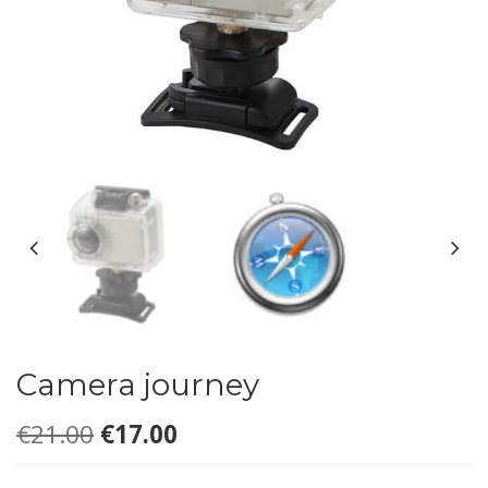
Camera journey
Le
Le
€
21.00
€
17.00
prix
prix
initial
actuel