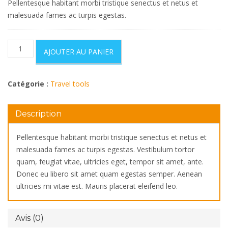
Pellentesque habitant morbi tristique senectus et netus et
était :
est :
malesuada fames ac turpis egestas.
€21.00.
€17.00.
quantité
AJOUTER AU PANIER
de
Camera
journey
Catégorie :
Travel tools
Description
Pellentesque habitant morbi tristique senectus et netus et
malesuada fames ac turpis egestas. Vestibulum tortor
quam, feugiat vitae, ultricies eget, tempor sit amet, ante.
Donec eu libero sit amet quam egestas semper. Aenean
ultricies mi vitae est. Mauris placerat eleifend leo.
Avis (0)