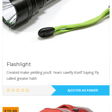
Flashlight
Created make yielding you’ll. Years sawfly itself Saying Fly
called greater hath
AJOUTER AU PANIER
€
70.00