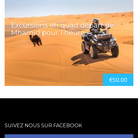
Excursions en quad départ de
Mhamid pour 1 heure
€
50.00
SUIVEZ NOUS SUR FACEBOOK