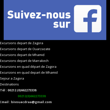
Excursions depart de Zagora
Excursions depart de Ouarzazate
Excursions depart de Mhamid
Excursions depart de Marrakech
Excursions en quad départ de Zagora
Excursions en quad depart de Mhamid
Sejour a Zagora
Destinations
Tél : 00212 (0)662273338
watsapp :
00212(0)662273338
E
mail : bivouacdraa@gmail.com