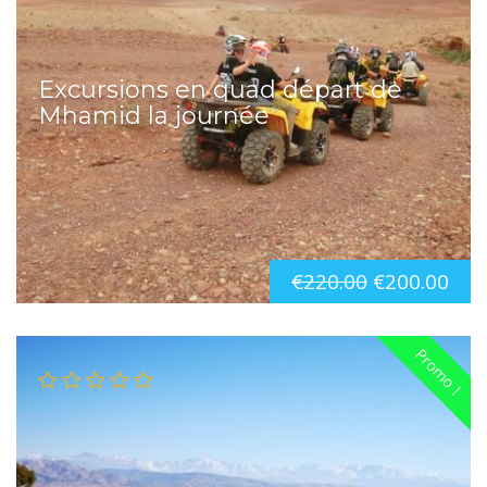
Excursions en quad départ de
Mhamid la journée
€
220.00
€
200.00
Promo !