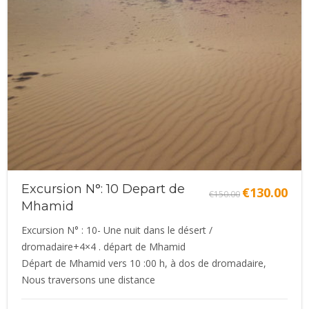
Excursion N°: 10 Depart de
€
130.00
Le
Le
€
150.00
Mhamid
prix
prix
initial
actue
Excursion N° : 10- Une nuit dans le désert /
était :
est :
dromadaire+4×4 . départ de Mhamid
€150.00.
€130.
Départ de Mhamid vers 10 :00 h, à dos de dromadaire,
Nous traversons une distance