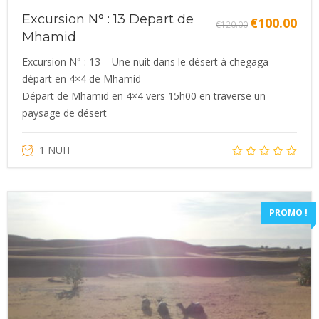
Excursion N° : 13 Depart de
€
100.00
Le
Le
€
120.00
Mhamid
prix
prix
initial
actue
Excursion N° : 13 – Une nuit dans le désert à chegaga
était :
est :
départ en 4×4 de Mhamid
€120.00.
€100.
Départ de Mhamid en 4×4 vers 15h00 en traverse un
paysage de désert
1 NUIT
PROMO !