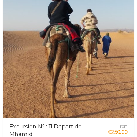
Excursion N° : 11 Depart de
From
€
250.00
Mhamid