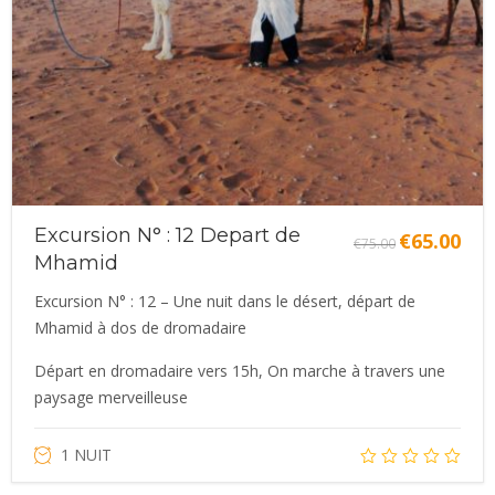
Excursion N° : 12 Depart de
€
65.00
Le
Le
€
75.00
Mhamid
prix
prix
initial
actue
Excursion N° : 12 – Une nuit dans le désert, départ de
était :
est :
Mhamid à dos de dromadaire
€75.00.
€65.0
Départ en dromadaire vers 15h, On marche à travers une
paysage merveilleuse
1 NUIT