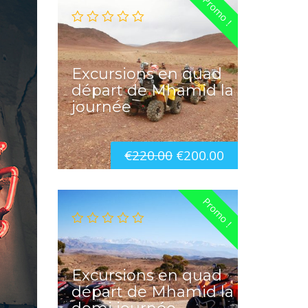
Promo !
Excursions en quad
départ de Mhamid la
journée
€
220.00
€
200.00
Promo !
Excursions en quad
départ de Mhamid la