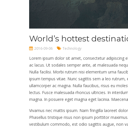
World’s hottest destinat
2016-09-06
Technology
Lorem ipsum dolor sit amet, consectetur adipiscing el
ac lacus. Ut sodales semper ante, at malesuada neque 
Nulla facilisi. Morbi rutrum nisi elementum urna faucib
ipsum tempus vitae. Nunc sagittis sem a leo rutrum, 
ullamcorper ac magna. Nulla faucibus, risus eu molest
lectus. Fusce malesuada rhoncus ultricies. In interdum
magna. In posuere eget magna eget lacinia. Maecenas 
Vivamus nec mattis ipsum. Nam fringilla laoreet dolor
Phasellus tristique risus non ipsum porttitor maximus. V
vestibulum commodo, est odio sagittis augue, non var