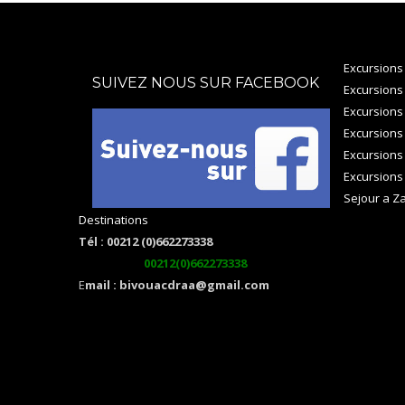
Excursions
SUIVEZ NOUS SUR FACEBOOK
Excursions
Excursions
Excursions
Excursions
Excursions
Sejour a Z
Destinations
Tél : 00212 (0)662273338
watsapp :
00212(0)662273338
E
mail : bivouacdraa@gmail.com