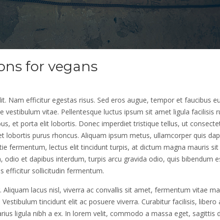
ions for vegans
it. Nam efficitur egestas risus. Sed eros augue, tempor et faucibus e
vestibulum vitae. Pellentesque luctus ipsum sit amet ligula facilisis 
us, et porta elit lobortis. Donec imperdiet tristique tellus, ut consecte
et lobortis purus rhoncus. Aliquam ipsum metus, ullamcorper quis dap
ie fermentum, lectus elit tincidunt turpis, at dictum magna mauris si
, odio et dapibus interdum, turpis arcu gravida odio, quis bibendum es
efficitur sollicitudin fermentum.
. Aliquam lacus nisl, viverra ac convallis sit amet, fermentum vitae m
estibulum tincidunt elit ac posuere viverra. Curabitur facilisis, libero 
ius ligula nibh a ex. In lorem velit, commodo a massa eget, sagittis 