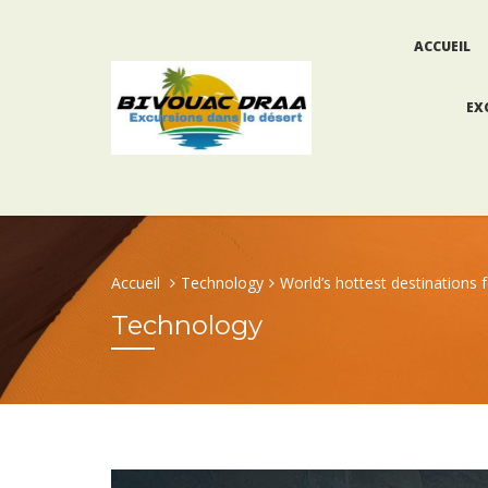
ACCUEIL
EX
Accueil
Technology
World’s hottest destinations 
Technology