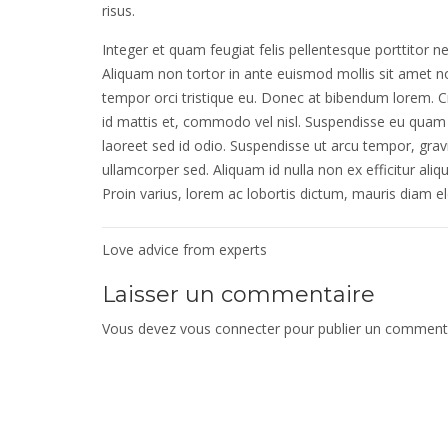
risus.
Integer et quam feugiat felis pellentesque porttitor ne
Aliquam non tortor in ante euismod mollis sit amet no
tempor orci tristique eu. Donec at bibendum lorem. 
id mattis et, commodo vel nisl. Suspendisse eu quam 
laoreet sed id odio. Suspendisse ut arcu tempor, gra
ullamcorper sed. Aliquam id nulla non ex efficitur aliq
Proin varius, lorem ac lobortis dictum, mauris diam e
Navigation
Love advice from experts
de
Laisser un commentaire
l’article
Vous devez
vous connecter
pour publier un commenta