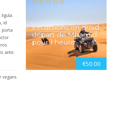
ligula.
, id
Excursions en quad
, porta
départ de Mhamid
uctor
pour 1 heure
eros
is ante.
€
50.00
or vegans