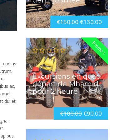
demi journée
€
150.00
€
130.00
Promo !
u, cursus
rutrum.
Excursions en quad
tur
départ de Mhamid
ibus ac,
pour 2 heure
t amet
t dui et
€
100.00
€
90.00
agna.
at
dapibus