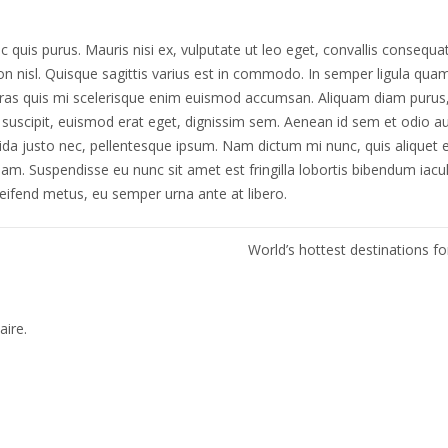
c quis purus. Mauris nisi ex, vulputate ut leo eget, convallis consequat 
n nisl. Quisque sagittis varius est in commodo. In semper ligula quam
Cras quis mi scelerisque enim euismod accumsan. Aliquam diam purus
suscipit, euismod erat eget, dignissim sem. Aenean id sem et odio a
vida justo nec, pellentesque ipsum. Nam dictum mi nunc, quis aliquet 
uam. Suspendisse eu nunc sit amet est fringilla lobortis bibendum iacul
leifend metus, eu semper urna ante at libero.
World’s hottest destinations f
ire.