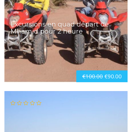
Excursions en quad départ de
Mhamid pour 2 heure
€
100.00
€
90.00