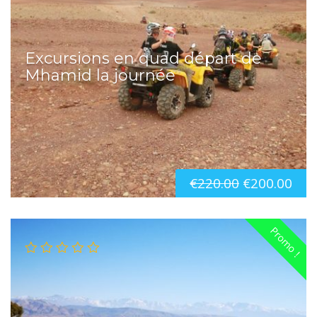
Excursions en quad départ de
Mhamid la journée
€
220.00
€
200.00
Promo !