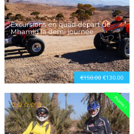
Excursions en quad départ de
Mhamid la demi journée
€
150.00
€
130.00
Promo !