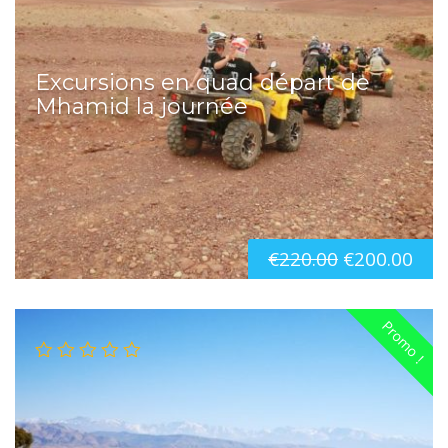
Excursions en quad départ de
Mhamid la journée
€
220.00
€
200.00
Promo !