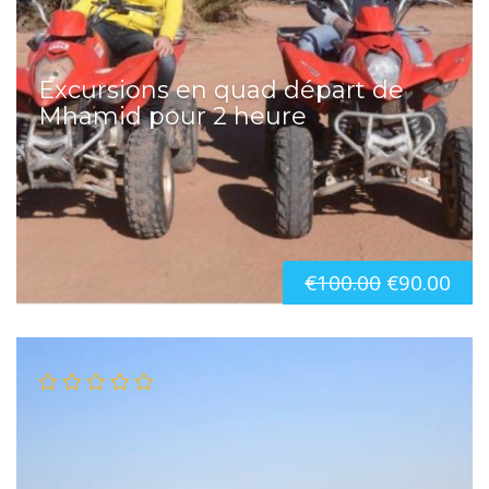
Excursions en quad départ de
Mhamid pour 2 heure
€
100.00
€
90.00