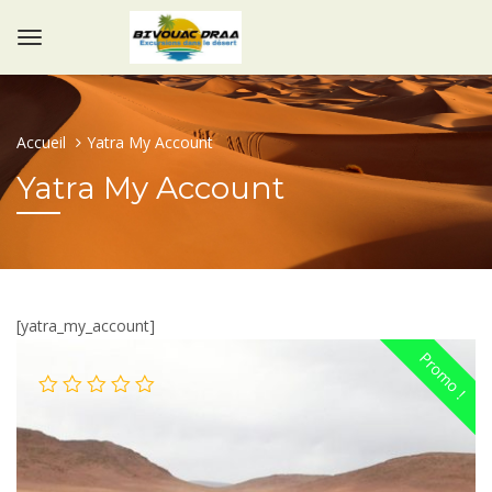
Accueil
Yatra My Account
Yatra My Account
[yatra_my_account]
Promo !