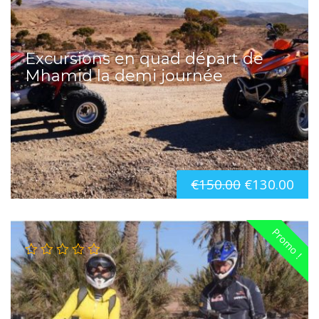
Excursions en quad départ de
Mhamid la demi journée
€
150.00
€
130.00
Promo !