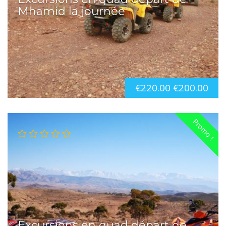
Mhamid la journée
€
220.00
€
200.00
Promo !
Excursions en quad départ de