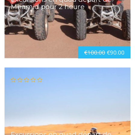
Mhamid pour 2 heure
€
100.00
€
90.00
Excursions en quad départ de