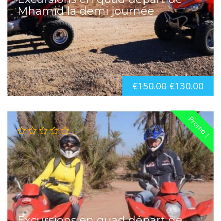
Mhamid la demi journée
€
150.00
€
130.00
Promo !
Excursions en quad départ de