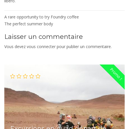
libero.
Navigation
A rare opportunity to try Foundry coffee
de
The perfect summer body
l’article
Laisser un commentaire
Vous devez
vous connecter
pour publier un commentaire.
Promo !
Excursions en quad départ de