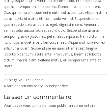
nisl. Quisque sagittis varius est in commodo. In semper ligula
quam, id tempor orci tristique eu. Donec at bibendum lorem.
Cras quis mi scelerisque enim euismod accumsan. Aliquam diam
purus, porta id mattis et, commodo vel nisl. Suspendisse eu
quam suscipit, euismod erat eget, dignissim sem. Aenean id
sem et odio auctor laoreet sed id odio. Suspendisse ut arcu
tempor, gravida justo nec, pellentesque ipsum. Nam dictum mi
nunc, quis aliquet eros ullamcorper sed. Aliquam id nulla non ex
efficitur aliquam. Suspendisse eu nunc sit amet est fringilla
lobortis bibendum iaculis ante. Proin varius, lorem ac lobortis
dictum, mauris diam eleifend metus, eu semper urna ante at
libero.
Navigation
7 Things You Tell People
de
A rare opportunity to try Foundry coffee
l’article
Laisser un commentaire
Vous devez
vous connecter
pour publier un commentaire.