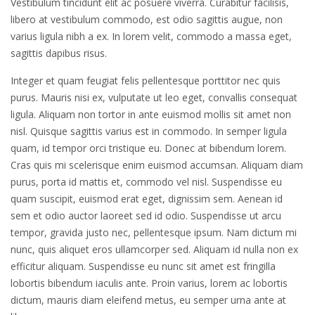
Vestibulum tincidunt elit ac posuere viverra. Curabitur facilisis,
libero at vestibulum commodo, est odio sagittis augue, non
varius ligula nibh a ex. In lorem velit, commodo a massa eget,
sagittis dapibus risus.
Integer et quam feugiat felis pellentesque porttitor nec quis
purus. Mauris nisi ex, vulputate ut leo eget, convallis consequat
ligula. Aliquam non tortor in ante euismod mollis sit amet non
nisl. Quisque sagittis varius est in commodo. In semper ligula
quam, id tempor orci tristique eu. Donec at bibendum lorem.
Cras quis mi scelerisque enim euismod accumsan. Aliquam diam
purus, porta id mattis et, commodo vel nisl. Suspendisse eu
quam suscipit, euismod erat eget, dignissim sem. Aenean id
sem et odio auctor laoreet sed id odio. Suspendisse ut arcu
tempor, gravida justo nec, pellentesque ipsum. Nam dictum mi
nunc, quis aliquet eros ullamcorper sed. Aliquam id nulla non ex
efficitur aliquam. Suspendisse eu nunc sit amet est fringilla
lobortis bibendum iaculis ante. Proin varius, lorem ac lobortis
dictum, mauris diam eleifend metus, eu semper urna ante at